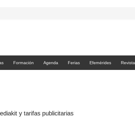
as
Formación
Agenda
Ferias
Efemérides
Revista
iakit y tarifas publicitarias