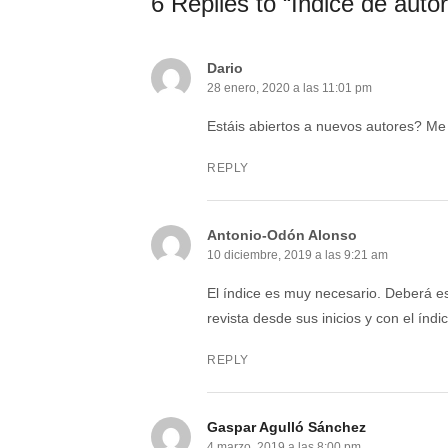
6 Replies to “Índice de auto
Dario
28 enero, 2020 a las 11:01 pm
Estáis abiertos a nuevos autores? Me 
REPLY
Antonio-Odón Alonso
10 diciembre, 2019 a las 9:21 am
El índice es muy necesario. Deberá e
revista desde sus inicios y con el índi
REPLY
Gaspar Agulló Sánchez
4 marzo, 2019 a las 8:00 pm