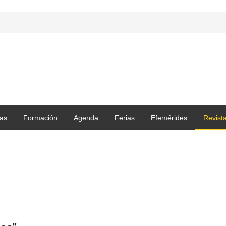
as
Formación
Agenda
Ferias
Efemérides
Revist