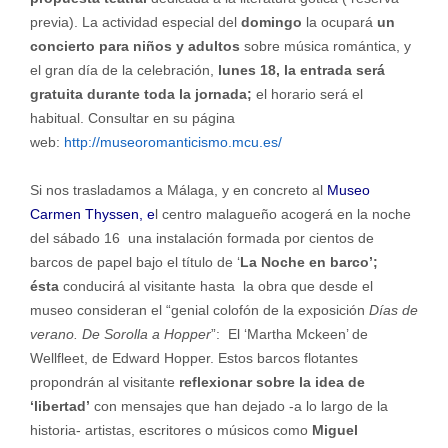
previa). La actividad especial del
domingo
la ocupará
un
concierto para niños y adultos
sobre música romántica, y
el gran día de la celebración,
lunes 18, la entrada será
gratuita durante toda la jornada;
el horario será el
habitual. Consultar en su página
web:
http://museoromanticismo.mcu.es/
Si nos trasladamos a Málaga, y en concreto al
Museo
Carmen Thyssen, e
l centro malagueño acogerá en la noche
del sábado 16 una instalación formada por cientos de
barcos de papel bajo el título de ‘
La Noche en barco’;
ésta
conducirá al visitante hasta la obra que desde el
museo consideran el “genial colofón de la exposición
Días de
verano. De Sorolla a Hopper
”: El ‘Martha Mckeen’ de
Wellfleet, de Edward Hopper. Estos barcos flotantes
propondrán al visitante
reflexionar sobre la idea de
‘libertad’
con mensajes que han dejado -a lo largo de la
historia- artistas, escritores o músicos como
Miguel