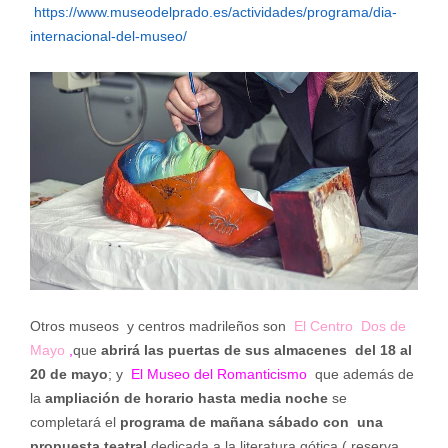
https://www.museodelprado.es/actividades/programa/dia-
internacional-del-museo/
Otros museos y centros madrileños son
El Centro Dos de
Mayo
,
que
abrirá las puertas de sus almacenes del 18 al
20 de mayo
; y
El Museo del Romanticismo
que además de
la
ampliación de horario hasta media noche
se
completará el
programa de mañana sábado con una
propuesta teatral
dedicada a la literatura gótica ( reserva