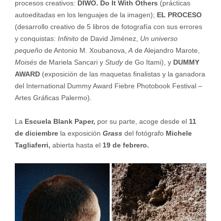
procesos creativos:
DIWO. Do It With Others
(prácticas
autoeditadas en los lenguajes de la imagen);
EL PROCESO
(desarrollo creativo de 5 libros de fotografía con sus errores
y conquistas:
Infinito
de David Jiménez,
Un universo
pequeño
de Antonio M. Xoubanova,
A
de Alejandro Marote,
Moisés
de Mariela Sancari y
Study
de Go Itami), y
DUMMY
AWARD
(exposición de las maquetas finalistas y la ganadora
del International Dummy Award Fiebre Photobook Festival –
Artes Gráficas Palermo).
La
Escuela Blank Paper,
por su parte, acoge desde el
11
de diciembre
la exposición
Grass
del fotógrafo
Michele
Tagliaferri,
abierta hasta el
19 de febrero.