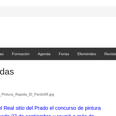
as
Formación
Agenda
Ferias
Efemérides
Revist
adas
 Real sitio del Prado el concurso de pintura