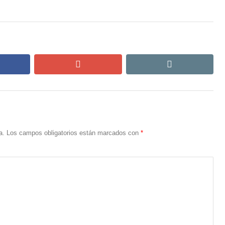
cebook
google+
email
a.
Los campos obligatorios están marcados con
*