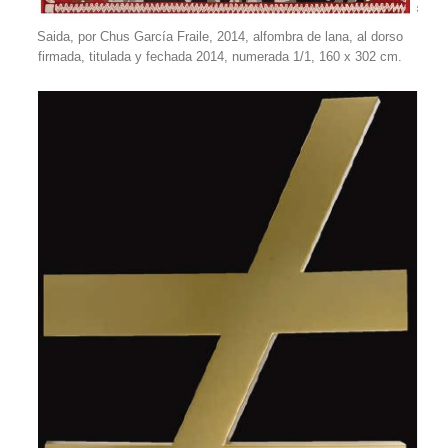
Saida, por Chus García Fraile, 2014, alfombra de lana, al dorso
firmada, titulada y fechada 2014, numerada 1/1, 160 x 302 cm.