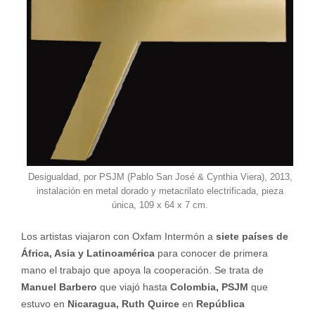
Desigualdad, por PSJM (Pablo San José & Cynthia Viera), 2013,
instalación en metal dorado y metacrilato electrificada, pieza
única, 109 x 64 x 7 cm.
Los artistas viajaron con Oxfam Intermón a
siete países de
África, Asia y Latinoamérica
para conocer de primera
mano el trabajo que apoya la cooperación. Se trata de
Manuel Barbero
que viajó hasta
Colombia, PSJM
que
estuvo en
Nicaragua, Ruth Quirce
en
República