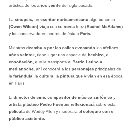
artística de los
años veinte
del siglo pasado.
La
sinopsis,
un
escritor norteamericano
algo bohemio
(Owen Wilson)
viaja
con su
novia
Inez
(Rachel McAdams)
y los conservadores padres de ésta a
París.
Mientras
deambula por las calles evocando
los
«felices
años veinte»,
tiene lugar una especie de
hechizo
, o
ensoñación,
que le transporta al
Barrio Latino a
medianoche,
ahí conocerá a los
personajes
principales de
la
farándula,
la
cultura,
la
pintura
que
vivían
en esa época
en París.
El
director de cine,
compositor de mùsica sinfónica
y
artista plástico Pedro Fuentes reflexionará
sobre esta
película
de Woddy Allen y moderará el
coloquio con el
público asistente.