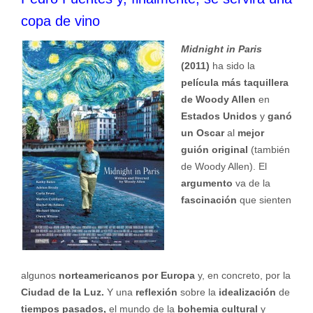
copa de vino
Midnight in Paris
(2011)
ha sido la
película más taquillera
de Woody Allen
en
Estados Unidos
y
ganó
un Oscar
al
mejor
guión original
(también
de Woody Allen). El
argumento
va de la
fascinación
que sienten
algunos
norteamericanos por Europa
y, en concreto, por la
Ciudad de la Luz.
Y una
reflexión
sobre la
idealización
de
tiempos pasados,
el mundo de la
bohemia cultural
y