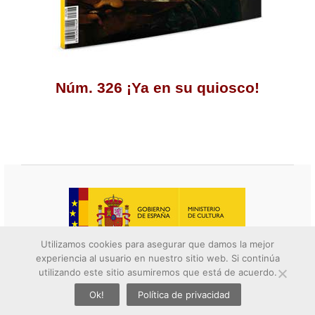
Núm. 326 ¡Ya en su quiosco!
Utilizamos cookies para asegurar que damos la mejor
experiencia al usuario en nuestro sitio web. Si continúa
© 2026 Descubrir el arte. All rights reserved.
utilizando este sitio asumiremos que está de acuerdo.
Contacto
||
Aviso legal
||
Política de privacidad
||
Política de
Ok!
Política de privacidad
twitter
facebook
whatsapp
google+
emai
cookies