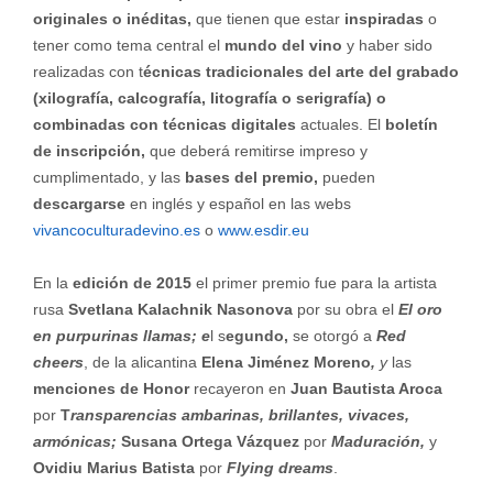
originales o inéditas,
que tienen que estar
inspiradas
o
tener como tema central el
mundo del vino
y haber sido
realizadas con t
écnicas tradicionales del arte del grabado
(xilografía, calcografía, litografía o serigrafía)
o
combinadas con técnicas digitales
actuales. El
boletín
de inscripción,
que deberá remitirse impreso y
cumplimentado, y las
bases del premio,
pueden
descargarse
en inglés y español en las webs
vivancoculturadevino.es
o
www.esdir.eu
En la
edición de 2015
el primer premio fue para la artista
rusa
Svetlana Kalachnik Nasonova
por su obra el
El oro
en purpurinas llamas; e
l s
egundo,
se otorgó a
Red
cheers
, de la alicantina
Elena Jiménez Moreno
,
y
las
menciones de Honor
recayeron en
Juan Bautista Aroca
por
T
ransparencias ambarinas, brillantes, vivaces,
armónicas;
Susana Ortega Vázquez
por
Maduración,
y
Ovidiu Marius Batista
por
Flying dreams
.