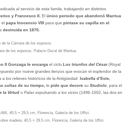
dicada al servicio de esta famila, trabajando en distintos
erico y Francesco II.
El
único periodo que abandonó Mantua
 el
papa Inocencio VIII
para que
pintase su capilla en el
ne
destruida en 1870.
ara de los esposos, Palacio Ducal de Mantua.
co II Gonzaga le encarga
el ciclo
Los triunfos del César
(Royal
mpuesto por nueve grandes lienzos que evocan el esplendor de la
a los relieves históricos de la Antigüedad.
Isabella d’Este,
s cultas de su tiempo,
le
pide que decore
su
Studiolo
, para el
e la Virtud
o
Palas expulsando a los vicios
(1496-1502, las dos en
obre madera, 40,5 × 29,5 cm, Florencia, Galería de los Uffizi.