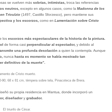
iosas se vuelven más
sobrias, intimistas,
troca las referencias
os neutros,
excepto en algunos casos, como la
Madonna de los
gen Trivulzio
(1497, Castillo Sforzesco), pero mantiene sus
ectiva y los escorzos,
como en
Lamentación sobre
Cristo
e los
escorzos más espectaculares de la historia de la pintura.
ol
de forma casi
perpendicular al espectador,
y debido al
ransmite una profunda desolación
a quien la contempla. Aunque
o,
nunca
hasta es momento se había mostrado tan
ter definitivo de la muerte”.
0-90, 68 x 81 cm, témpera sobre tela, Pinacoteca de Brera.
iseñó su propia residencia en Mantua, donde incorporó un
or, diseñador
y
grabador.