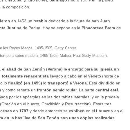
 la composición.
daron
en 1453 un
retablo
dedicado a la figura de
san Juan
nta Justina
de Padua. Hoy se expone en la
Pinacoteca Brera
de
 témpera sobre madera, 1495-1505, Malibú, Paul Getty Museum.
, el
abad de San Zenón (Verona)
le encargó para su
iglesia un
 totalmente renacentista
llevado a cabo en el Véneto (norte de
do lo
finalizó (en 1459)
lo
transportó a Verona.
Está
dividido
en
s
y como remate un
frontón semicircular.
La parte
central está
a por los apóstoles en las dos tablas laterales, y en la predela
(Oración en el huerto, Crucifixión y Resurrección). Estas tres
ncesas en 1797
y desde entonces se
exhiben
en el
Louvre
y en el
a en la basílica de San Zenón son unas copias realizadas