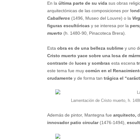
En la
última parte de su vida
sus obras relig
arquitectónicas de las composiciones por f
ond
Caballeros
(1496, Museo del Louvre) o la
Vir
figuras escultóricas
y se interesa por la
persp
muerto
(h. 1480-90, Pinacoteca Brera).
Esta
obra es de una belleza sublime
y uno d
Cristo muerto yace sobre una losa de márm
contraste
de
luces y sombras
esta escena
t
este tema fue muy
común en el Renacimient
crudamente
y de forma tan
trágica el “carác
Lamentación de Cristo muerto, h. 148
Además de pintor, Mantegna fue
arquitecto,
d
innovador patio circular
(1476-1494),
escult