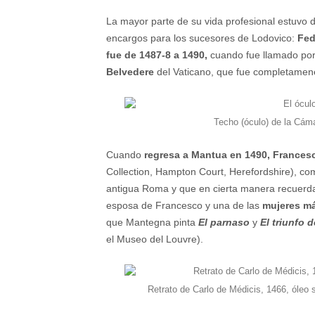
La mayor parte de su vida profesional estuvo de
encargos para los sucesores de Lodovico:
Fed
fue de 1487-8 a 1490,
cuando fue llamado por
Belvedere
del Vaticano, que fue completame
Techo (óculo) de la Cám
Cuando
regresa a Mantua en 1490, Frances
Collection, Hampton Court, Herefordshire), co
antigua Roma y que en cierta manera recuerda 
esposa de Francesco y una de las
mujeres má
que Mantegna pinta
El parnaso
y
El triunfo d
el Museo del Louvre).
Retrato de Carlo de Médicis, 1466, óleo s