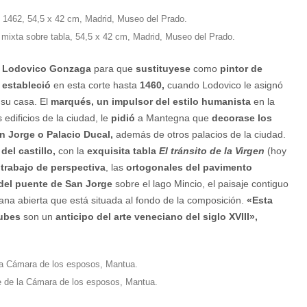
a mixta sobre tabla, 54,5 x 42 cm, Madrid, Museo del Prado.
 Lodovico Gonzaga
para que
sustituyese
como
pintor de
e
estableció
en esta corte hasta
1460,
cuando Lodovico le asignó
su casa. El
marqués, un impulsor del estilo humanista
en la
edificios de la ciudad, le
pidió
a Mantegna que
decorase los
an Jorge o Palacio Ducal,
además de otros palacios de la ciudad.
del castillo,
con la
exquisita tabla
El tránsito de la Virgen
(hoy
e
trabajo de perspectiva
, las
ortogonales del pavimento
 del puente de San Jorge
sobre el lago Mincio, el paisaje contiguo
tana abierta que está situada al fondo de la composición.
«Esta
ubes
son un
anticipo del arte veneciano del siglo XVIII»,
e de la Cámara de los esposos, Mantua.