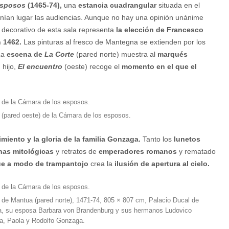
esposos
(1465-74),
una
estancia cuadrangular
situada en el
nían lugar las audiencias. Aunque no hay una opinión unánime
a decorativo de esta sala representa
la elección de Francesco
 1462.
Las pinturas al fresco de Mantegna se extienden por los
 La
escena de
La Corte
(pared norte) muestra al
marqués
 hijo,
El encuentro
(oeste) recoge el
momento en el que el
o (pared oeste) de la Cámara de los esposos.
imiento y la gloria de la familia Gonzaga.
Tanto los
lunetos
nas mitológicas
y retratos de
emperadores romanos
y rematado
ue a modo de trampantojo
crea la
ilusión de apertura al cielo.
e de Mantua (pared norte), 1471-74, 805 × 807 cm, Palacio Ducal de
ga, su esposa Barbara von Brandenburg y sus hermanos Ludovico
, Paola y Rodolfo Gonzaga.