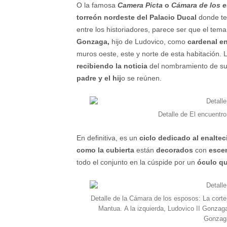
O la famosa
Camera Picta
o
Cámara de los 
torreón nordeste del Palacio Ducal
donde te
entre los historiadores, parece ser que el tem
Gonzaga,
hijo de Ludovico, como
cardenal en
muros oeste, este y norte de esta habitación.
recibiendo la noticia
del nombramiento de su
padre y el hij
o se reúnen.
Detalle de El encuentr
En definitiva, es un
ciclo dedicado al enaltec
como la cubierta
están
decorados
con
esce
todo el conjunto en la cúspide por un
óculo q
Detalle de la Cámara de los esposos: La cort
Mantua. A la izquierda, Ludovico II Gonza
Gonzaga