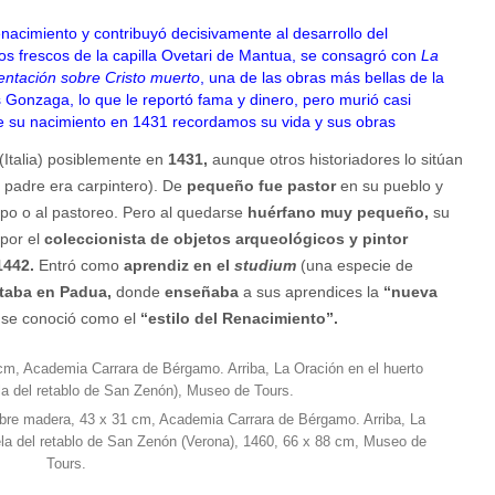
nacimiento y contribuyó decisivamente al desarrollo del
los frescos de la capilla Ovetari de Mantua, se consagró con
La
ntación sobre Cristo muerto
, una de las obras más bellas de la
los Gonzaga, lo que le reportó fama y dinero, pero murió casi
 de su nacimiento en 1431 recordamos su vida y sus obras
(Italia) posiblemente en
1431,
aunque otros historiadores lo sitúan
u padre era carpintero). De
pequeño fue pastor
en su pueblo y
po o al pastoreo. Pero al quedarse
huérfano muy pequeño,
su
por el
coleccionista de objetos arqueológicos y pintor
1442.
Entró como
aprendiz en el
studium
(una especie de
taba en Padua,
donde
enseñaba
a sus aprendices la
“nueva
 se conoció como el
“estilo del Renacimiento”.
sobre madera, 43 x 31 cm, Academia Carrara de Bérgamo. Arriba, La
dela del retablo de San Zenón (Verona), 1460, 66 x 88 cm, Museo de
Tours.