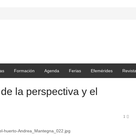
as
Formación
Agenda
Ferias
Efemérides
Revist
e la perspectiva y el
1