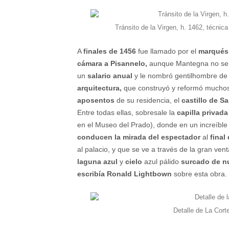
Tránsito de la Virgen, h. 1462, técnic
A
finales de 1456
fue llamado por el
marqués
cámara a Pisannelo,
aunque Mantegna no s
un
salario anual
y le nombró gentilhombre de 
arquitectura,
que construyó y reformó muchos 
aposentos
de su residencia, el
castillo de S
Entre todas ellas, sobresale la
capilla privada 
en el Museo del Prado), donde en un increíbl
conducen la mirada del espectador
al
final
al palacio, y que se ve a través de la gran ven
laguna azul
y
cielo
azul pálido
surcado de n
escribía Ronald Lightbown
sobre esta obra.
Detalle de La Cort