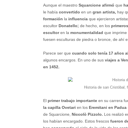
Aunque el maestro
Squarcione afirmó
que
ha
le había
convertido
en un
gran artista,
hay qu
formación
la
influencia
que ejercieron artis
escultor
Donatello;
de hecho, en los
primeros
escultor
en la
monumentalidad
que imprime 
fuesen esculturas de piedra o bronce, de ahí 
Parece ser que
cuando solo tenía 17 años a
algunos encargos. En uno de sus
viajes a Ve
en 1452.
Historia de san Cristóbal,
El
primer trabajo importante
en su carrera fu
la capilla Ovetari
en los
Eremitani en Padua
de Squarcione,
Niccolò Pizzolo.
Los realizó 
los habían encargado. Estos frescos
fueron d
han
conservado
el ciclo de la vida de los san