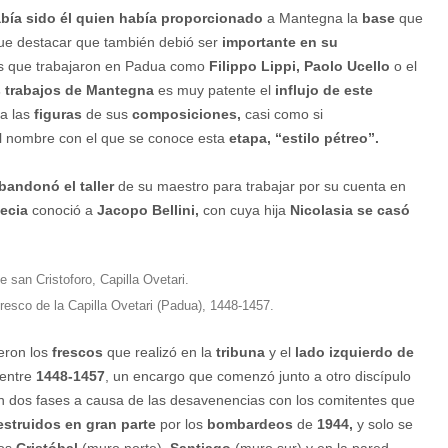
bía sido él quien había proporcionado
a Mantegna la
base
que
e destacar que también debió ser
importante en su
tas que trabajaron en Padua como
Filippo Lippi, Paolo Ucello
o el
 trabajos de Mantegna
es muy patente el
influjo de este
a las
figuras
de sus
composiciones,
casi como si
el nombre con el que se conoce esta
etapa, “estilo pétreo”.
bandonó el taller
de su maestro para trabajar por su cuenta en
necia
conoció a
Jacopo Bellini,
con cuya hija
Nicolasia se casó
 fresco de la Capilla Ovetari (Padua), 1448-1457.
eron los
frescos
que realizó en la
tribuna
y el
lado izquierdo de
entre
1448-1457
, un encargo que comenzó junto a otro discípulo
en dos fases a causa de las desavenencias con los comitentes que
estruidos en gran parte
por los
bombardeos
de
1944,
y solo se
tos
Cristóbal
(muro norte),
Santiago
(muro sur) y en la pared