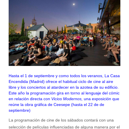
Hasta el 1 de septiembre y como todos los veranos, La Casa
Encendida (Madrid) ofrece el habitual ciclo de cine al aire
libre y los conciertos al atardecer en la azotea de su edificio.
Este año la programación gira en torno al lenguaje del cómic
en relación directa con
Vicios Modernos,
una exposición que
reúne la obra gráfica de Ceesepe (hasta el 22 de de
septiembre)
La programación de cine de los sábados contará con una
selección de películas influenciadas de alguna manera por el