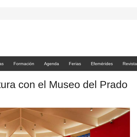
as
Formación
Agenda
Ferias
Efemérides
Revista
tura con el Museo del Prado