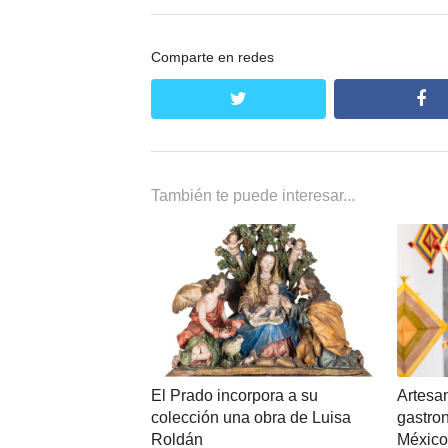
Comparte en redes
twitter
fa
También te puede interesar...
Artesan
El Prado incorpora a su
gastro
colección una obra de Luisa
Méxic
Roldán