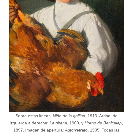
Sobre estas líneas:
Niño de la gallina
, 1913. Arriba, de
izquierda a derecha:
La gitana
, 1909, y
Horno de Benicalap
,
1897. Imagen de apertura:
Autorretrato
, 1905. Todas las