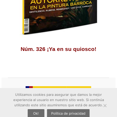
Núm. 326 ¡Ya en su quiosco!
Utilizamos cookies para asegurar que damos la mejor
experiencia al usuario en nuestro sitio web. Si continúa
utilizando este sitio asumiremos que está de acuerdo.
Ok!
Política de privacidad
twitter
facebook
whatsapp
google+
emai
© 2026 Descubrir el arte. All rights reserved.