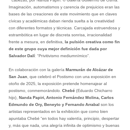
cabeza
s, por Nanda Papiri. © Galería Guillermo de Osma.
Imaginación, automatismos y carencia de prejuicios eran las
bases de las creaciones de este movimiento que en claves
cívicas y académicas daban rienda suelta a la creatividad
con diferentes formatos y técnicas. Carcajada estruendosa y
estrambótica en lugar de discreta sonrisa, irracionalidad
frente a mesura, en definitiva,
la pulsión creativa como fin
de este grupo cuya mejor definición fue dada por
Salvador Dalí
: “Privitivismo mediumnímico”.
En colaboración con la galería
Marmurán de Alcázar de
San Juan
, que celebró el Postismo con una exposición en
otoño de 2025, la exposición pretende homenajear al
postismo, conmemorándolo.
Chebé
(Eduardo Chicharro
hijo),
Nanda Papiri, Antonio Fernández Molina, Carlos
Edmundo de Ory, Beneyto y Fernando Arrabal
son los
artistas representados en la exhibición que como bien
apuntaba Chebé “en todos hay valentía, principio, despertar
y, más que nada, una alegría infinita de optimismo y buenas