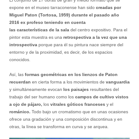
El conjunto de 17 obras de gran y medio formato que se
expone en el museo tarraconense han sido
creadas por
Miguel Paton (Tortosa, 1959) durante el pasado año
2016
ex profeso teniendo en cuenta
las características de la sala
del centro expositivo. Para el
pintor esta muestra es una
retrospectiva a la vez que una
introspectiva
porque para él su pintura nace siempre del
entorno y de la proximidad, es decir, de los espacios
conocidos.
Así, las
formas geométricas en los lienzos de Paton
recuerdan
en cierta forma a los movimientos de
vanguardia
y simultáneamente evocan
los paisajes
resultantes del
trabajo del ser humano como los
campos de cultivo vistos
a ojo de pájaro,
los
vitrales góticos franceses
y el
románico.
Todo bajo un cromatismo que en unas ocasiones
ofrece una gradación y una composición discontinua y en
otras, la línea se transforma en curva y se arquea.