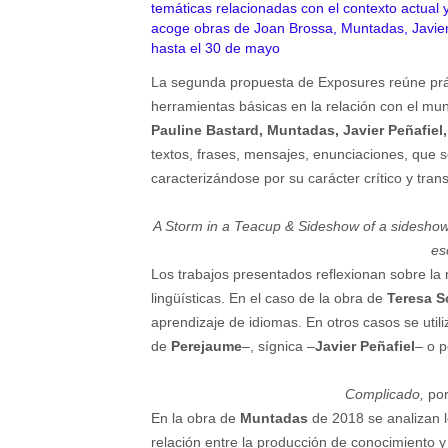
temáticas relacionadas con el contexto actual 
acoge obras de Joan Brossa, Muntadas, Javier P
hasta el 30 de mayo
La segunda propuesta de Exposures reúne práct
herramientas básicas en la relación con el mu
Pauline Bastard, Muntadas, Javier Peñafiel
textos, frases, mensajes, enunciaciones, que s
caracterizándose por su carácter crítico y tran
A Storm in a Teacup & Sideshow of a sidesho
es
Los trabajos presentados reflexionan sobre la r
lingüísticas. En el caso de la obra de
Teresa S
aprendizaje de idiomas. En otros casos se uti
de
Perejaume
–, sígnica –
Javier Peñafiel
– o p
Complicado,
por
En la obra de
Muntadas
de 2018 se analizan l
relación entre la producción de conocimiento 