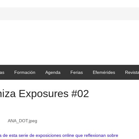
as
Formación
Agenda
Ferias
Efemérides
Revist
oniza Exposures #02
a de esta serie de exposiciones online que reflexionan sobre