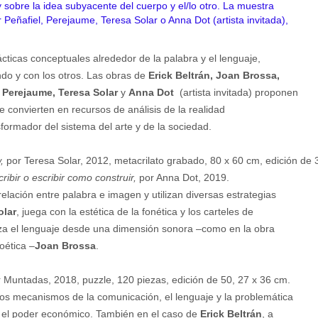
y sobre la idea subyacente del cuerpo y el/lo otro. La muestra
eñafiel, Perejaume, Teresa Solar o Anna Dot (artista invitada),
icas conceptuales alrededor de la palabra y el lenguaje,
ndo y con los otros. Las obras de
Erick Beltrán, Joan Brossa,
, Perejaume, Teresa Solar
y
Anna Dot
(artista invitada) proponen
e convierten en recursos de análisis de la realidad
sformador del sistema del arte y de la sociedad.
w,
por Teresa Solar, 2012, metacrilato grabado, 80 x 60 cm, edición de 3
cribir o escribir como construir,
por Anna Dot, 2019.
elación entre palabra e imagen y utilizan diversas estrategias
olar
, juega con la estética de la fonética y los carteles de
liza el lenguaje desde una dimensión sonora –como en la obra
oética –
Joan Brossa
.
 Muntadas, 2018, puzzle, 120 piezas, edición de 50, 27 x 36 cm.
os mecanismos de la comunicación, el lenguaje y la problemática
y el poder económico. También en el caso de
Erick Beltrán
, a