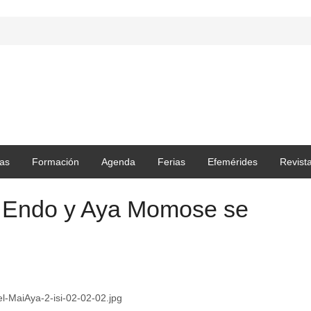
as
Formación
Agenda
Ferias
Efemérides
Revist
i Endo y Aya Momose se