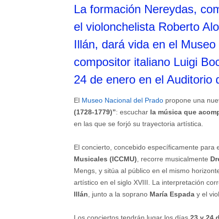
La formación Nereydas, com
el violonchelista Roberto Alo
Illán, dará vida en el Museo
compositor italiano Luigi Boc
24 de enero en el Auditorio 
El
Museo Nacional del Prado
propone una nuev
(1728-1779)”
: escuchar
la música que acompa
en las que se forjó su trayectoria artística.
El concierto, concebido específicamente para e
Musicales (ICCMU)
, recorre musicalmente
Dr
Mengs, y sitúa al público en el mismo horizonte
artístico en el siglo XVIII. La interpretación c
Illán
, junto a la soprano
María Espada
y el vi
Los conciertos tendrán lugar los días
23 y 24 