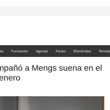
as
Formación
Agenda
Ferias
Efemérides
Revist
mpañó a Mengs suena en el
 enero