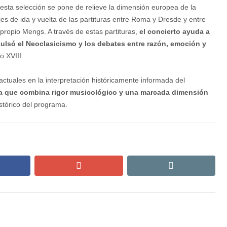
 esta selección se pone de relieve la dimensión europea de la
jes de ida y vuelta de las partituras entre Roma y Dresde y entre
propio Mengs. A través de estas partituras,
el concierto ayuda a
ulsó el Neoclasicismo y los debates entre razón, emoción y
o XVIII.
ctuales en la interpretación históricamente informada del
ra que combina rigor musicológico y una marcada dimensión
istórico del programa.
cebook
google+
email