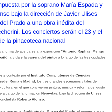
puesta por la soprano María Espada y
nso bajo la dirección de Javier Ulises
 del Prado a una obra inédita del
cherini. Los conciertos serán el 23 y el
de la pinacoteca nacional
a forma de acercarse a la exposición
“Antonio Raphael Mengs
ñó la vida y la carrera del pintor
a lo largo de las tres ciudades
ste contexto por el
Instituto Complutense de Ciencias
esde, Roma y Madrid,
los tres grandes escenarios vitales de
 cultural en el que convivieron pintura, música y reforma del gusto
orre a cargo de la formación
Nereydas
, bajo la dirección de
Ulises
olonchelista
Roberto Alonso
.
de enero en el Auditorio del Museo del Prado
, el primero para el