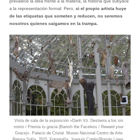
prevalece la idea frente a la materia, la historia que subyace
a la representación formal. Pero,
si el propio artista huye
de las etiquetas que someten y reducen, no seremos
nosotros quienes caigamos en la trampa.
Vista de sala de la exposición «Danh Vō. Destierra a los sin
rostro / Premia tu gracia (Banish the Faceless / Reward your
Grace)». Palacio de Cristal. Museo Nacional Centro de Arte
Reinsa Sofía. 2015. Fotografía: Joaquín Cortés/Román Lores.