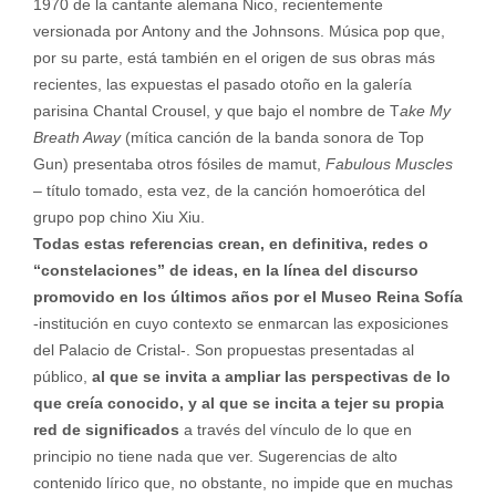
1970 de la cantante alemana Nico, recientemente
versionada por Antony and the Johnsons. Música pop que,
por su parte, está también en el origen de sus obras más
recientes, las expuestas el pasado otoño en la galería
parisina Chantal Crousel, y que bajo el nombre de T
ake My
Breath Away
(mítica canción de la banda sonora de Top
Gun) presentaba otros fósiles de mamut,
Fabulous Muscles
– título tomado, esta vez, de la canción homoerótica del
grupo pop chino Xiu Xiu.
Todas estas referencias crean, en definitiva, redes o
“constelaciones” de ideas, en la línea del discurso
promovido en los últimos años por el Museo Reina Sofía
-institución en cuyo contexto se enmarcan las exposiciones
del Palacio de Cristal-. Son propuestas presentadas al
público,
al que se invita a ampliar las perspectivas de lo
que creía conocido, y al que se incita a tejer su propia
red de significados
a través del vínculo de lo que en
principio no tiene nada que ver. Sugerencias de alto
contenido lírico que, no obstante, no impide que en muchas