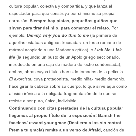
cultura popular, colectiva y compartida, y que lanza al
espectador para que construya por sí mismo su propia
narración.
Siempre hay pistas, pequeños guiños que
sirven para tirar del hilo, para comenzar el relato.
Por
ejemplo,
Dimmy, why you do this to me
(la primera de
aquellas estatuas antiguas troceadas: un torso romano de
mármol acoplado a una Madonna gótica), o
Lick Me, Lick
Me
(la segunda: un busto de un Apolo griego seccionado,
introducido en una caja de madera de leche condensada);
ambas, obras cuyos títulos han sido tomados de la película
El exorcista,
cuya protagonista, medio niña- medio demonio,
hace girar la cabeza sobre su cuerpo, lo que sirve aquí como
alusión irónica a la obligada fragmentación de lo que se
resiste a ser puro, único, indivisible.
Continuando con citas prestadas de la cultura popular
llegamos al propio título de la exposición: Banish the
faceless/ reward your grace (Destierra a los sin rostro/
Premia tu gracia) remite a un verso de Afraid,
canción de