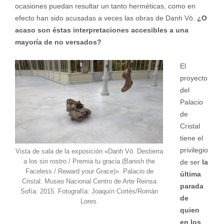
ocasiones puedan resultar un tanto herméticas, como en
efecto han sido acusadas a veces las obras de Danh Vō.
¿O
acaso son éstas interpretaciones accesibles a una
mayoría de no versados?
El
proyecto
del
Palacio
de
Cristal
tiene el
privilegio
Vista de sala de la exposición «Danh Vō. Destierra
a los sin rostro / Premia tu gracia (Banish the
de ser
la
Faceless / Reward your Grace)». Palacio de
última
Cristal. Museo Nacional Centro de Arte Reinsa
parada
Sofía. 2015. Fotografía: Joaquín Cortés/Román
de
Lores.
quien
en los