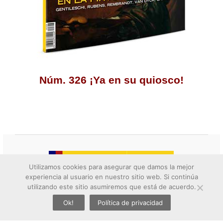
Núm. 326 ¡Ya en su quiosco!
Utilizamos cookies para asegurar que damos la mejor
experiencia al usuario en nuestro sitio web. Si continúa
utilizando este sitio asumiremos que está de acuerdo.
Ok!
Política de privacidad
twitter
facebook
whatsapp
google+
email
© 2026 Descubrir el arte. All rights reserved.
Contacto
||
Aviso legal
||
Política de privacidad
||
Política de