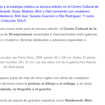
ujo y la estampa celebra su tercera edición en el Centro Cultural de
mbrandt, Goya, Matisse, Miró o Dalí convivirán con creadores
steros, Britt Juul, Susana Guerrero o Elio Rodríguez. Y como
la Colección SOLO
na nueva sede para su tercera edición: el
Centro Cultural de la
ca de
30 expositores
nacionales e internacionales entre galerías
o o moderno, librerías dedicadas a ediciones especiales o
sicales,
por Pierre Skira, 2008, pastel, 66 x 130 cm. Arriba,
El artista,
artón Scholler, 29 x 31 cm. Las dos obras son de la galería Artur Ramon
Art (Barcelona).
spacio joyas de más de cinco siglos con obras de creadores
en técnicas como la
pintura, el dibujo o el collage,
y en otras
rabado, la litografía o el guache.
esencia de piezas de grandes maestros como
Rembrandt, Miró,