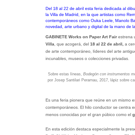
Del 18 al 22 de abril esta feria dedicada al dib
la Villa de Madrid, en la que artistas como Re
contemporáneos como Ouka Leele, Manolo Balle
novedad, arte urbano y digital de la mano de 
GABINETE Works on Paper Art Fair
estrena u
Villa
, que acogerá, del
18 al 22 de abril,
a cer
de arte contemporáneo, líderes del arte antigu
incunables, museos o colecciones privadas.
Sobre estas líneas,
Bodegón con instrumentos mu
por Josep Santilari Perarnau, 2017, lápiz sobre c
Es una feria pionera que reúne en un mismo e
contemporáneos. El hilo conductor se centra 
menos conocidas por el gran púbico como el
g
En esta edición destaca especialmente la pr