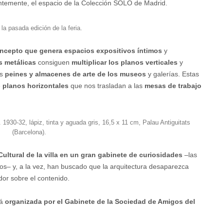
entemente, el espacio de la Colección SOLO de Madrid.
 la pasada edición de la feria.
ncepto que genera espacios expositivos íntimos
y
s metálicas
consiguen
multiplicar los planos verticales
y
os
peines y almacenes de arte de los museos
y galerías. Estas
e
planos horizontales
que nos trasladan a las
mesas de trabajo
 1930-32, lápiz, tinta y aguada gris, 16,5 x 11 cm, Palau Antiguitats
(Barcelona).
Cultural de la villa en un gran gabinete de curiosidades
–las
os– y, a la vez, han buscado que la arquitectura desaparezca
dor sobre el contenido.
tá
organizada por el Gabinete de la Sociedad de Amigos del