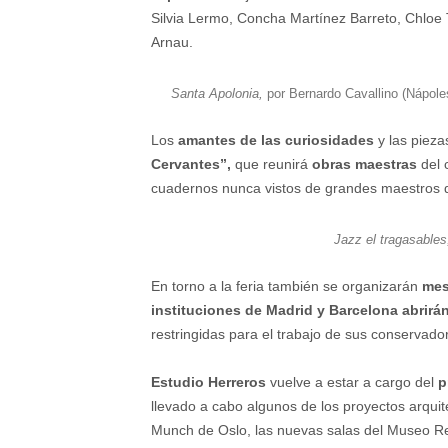
Silvia Lermo, Concha Martínez Barreto, Chloe T
Arnau.
Santa Apolonia,
por Bernardo Cavallino (Nápoles
Los
amantes de las curiosidades
y las pieza
Cervantes”,
que reunirá
obras maestras
del 
cuadernos nunca vistos de grandes maestros de
Jazz el tragasables
En torno a la feria también se organizarán
mes
instituciones de Madrid y Barcelona
abrirá
restringidas para el trabajo de sus conservado
Estudio Herreros
vuelve a estar a cargo del
p
llevado a cabo algunos de los proyectos arqu
Munch de Oslo, las nuevas salas del Museo Re