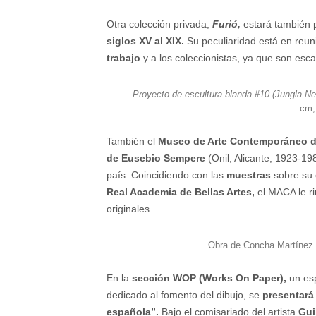
Otra colección privada,
Furió,
estará también 
siglos XV al XIX.
Su peculiaridad está en reun
trabajo
y a los coleccionistas, ya que son esca
Proyecto de escultura blanda #10 (Jungla Ne
cm,
También el
Museo de Arte Contemporáneo d
de Eusebio Sempere
(Onil, Alicante, 1923-19
país. Coincidiendo con las
muestras
sobre su 
Real Academia de Bellas Artes,
el MACA le ri
originales.
Obra de Concha Martínez 
En la
sección
WOP (Works On Paper),
un esp
dedicado al fomento del dibujo, se
presentará
española”.
Bajo el comisariado del artista
Gui