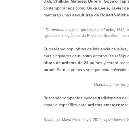
Dalí, Chillida, Matisse, Durero, Goya o Tàpi
contemporáneos como
Ouka Leele, Javier de
marcarán unas
esculturas de
Roberto Michel
De Historia stirpium,
por Leonhard Fuchs, 1542, pr
grabados xilográficos de Rodolphe Speckle, mucho
Surrealismo pop, obras de influencia callejera
más singulares de nuestro entorno, es reflejo 
obras de artistas de 24 países
y estará pres
papel.
Será la primera vez que esta colección 
Montaña y mar, yo, y
Buscando romper los moldes tradicionales del tr
espacio específico para
artistas emergentes
Selfie,
por Maya Pixelskaya, 2017, lápiz Derwent S