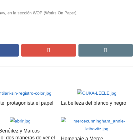
avy, en la sección WOP (Works On Paper).
cebook
google+
email
e: protagonista el papel
La belleza del blanco y negro
Benéitez y Marcos
o: dos maneras de ver el
Homenaje a Merce