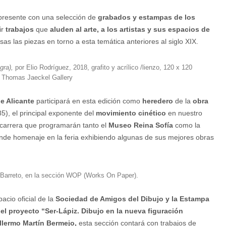
presente con una selección de
grabados y estampas de los
ir
trabajos
que
aluden al arte, a los artistas y sus espacios de
sas las piezas en torno a esta temática anteriores al siglo XIX.
gra),
por Elio Rodríguez, 2018, grafito y acrílico /lienzo, 120 x 120
 Thomas Jaeckel Gallery
e Alicante
participará en esta edición como
heredero
de la
obra
85), el principal exponente del
movimiento cinético
en nuestro
carrera que programarán tanto el
Museo Reina Sofía
como la
nde homenaje en la feria exhibiendo algunas de sus mejores obras
Barreto, en la sección WOP (Works On Paper).
acio oficial de la
Sociedad de Amigos del Dibujo y la Estampa
 el proyecto
“Ser-Lápiz. Dibujo en la nueva figuración
llermo Martín Bermejo,
esta sección contará con trabajos de