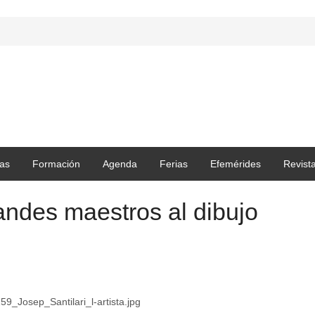
as
Formación
Agenda
Ferias
Efemérides
Revist
andes maestros al dibujo