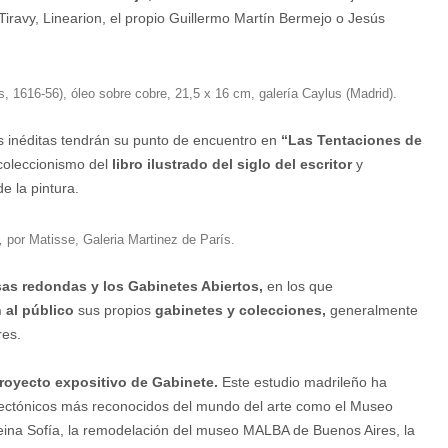
iravy, Linearion, el propio Guillermo Martín Bermejo o Jesús
, 1616-56), óleo sobre cobre, 21,5 x 16 cm, galería Caylus (Madrid).
s inéditas tendrán su punto de encuentro en
“Las Tentaciones de
coleccionismo del
libro ilustrado del siglo del escritor
y
 la pintura.
,
por Matisse, Galeria Martinez de París.
as redondas y los Gabinetes Abiertos,
en los que
n al público
sus propios
gabinetes y colecciones,
generalmente
res.
royecto expositivo de Gabinete.
Este estudio madrileño ha
itectónicos más reconocidos del mundo del arte como el Museo
ina Sofía, la remodelación del museo MALBA de Buenos Aires, la