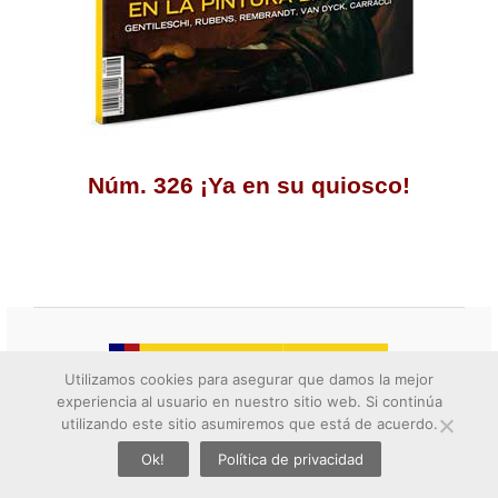
Núm. 326 ¡Ya en su quiosco!
Utilizamos cookies para asegurar que damos la mejor
experiencia al usuario en nuestro sitio web. Si continúa
utilizando este sitio asumiremos que está de acuerdo.
Ok!
Política de privacidad
twitter
facebook
whatsapp
google+
emai
© 2026 Descubrir el arte. All rights reserved.
Contacto
||
Aviso legal
||
Política de privacidad
||
Política de