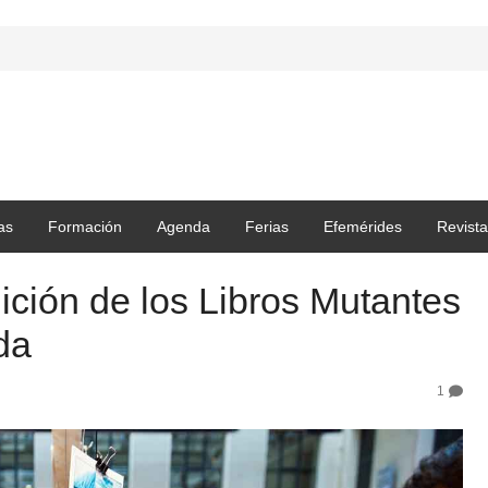
as
Formación
Agenda
Ferias
Efemérides
Revista
ición de los Libros Mutantes
da
1