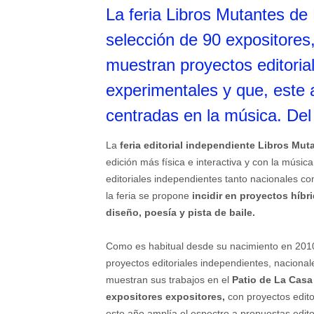
La feria Libros Mutantes d
selección de 90 expositores
muestran proyectos editorial
experimentales y que, este 
centradas en la música. Del 
La
feria editorial independiente Libros Mut
edición más física e interactiva y con la mús
editoriales independientes tanto nacionales c
la feria se propone
incidir en proyectos híbr
diseño, poesía y pista de baile.
Como es habitual desde su nacimiento en 2010,
proyectos editoriales independientes, nacional
muestran sus trabajos en el
Patio de La Cas
expositores expositores,
con proyectos edito
este año amplía el espectro a propuestas edito