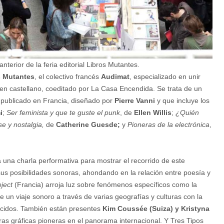
terior de la feria editorial Libros Mutantes.
s Mutantes
, el colectivo francés
Audimat
, especializado en unir
en castellano, coeditado por La Casa Encendida. Se trata de un
publicado en Francia, diseñado por
Pierre Vanni
y que incluye los
i
;
Ser feminista y que te guste el punk
, de
Ellen Willis
;
¿Quién
se y nostalgia,
de
Catherine Guesde;
y
Pioneras de la electrónica
,
a una charla performativa para mostrar el recorrido de este
 sus posibilidades sonoras, ahondando en la relación entre poesía y
oject
(Francia) arroja luz sobre fenómenos específicos como la
e un viaje sonoro a través de varias geografías y culturas con la
ocidos. También están presentes
Kim Coussée (Suiza) y Kristyna
ras gráficas pioneras en el panorama internacional. Y Tres Tipos