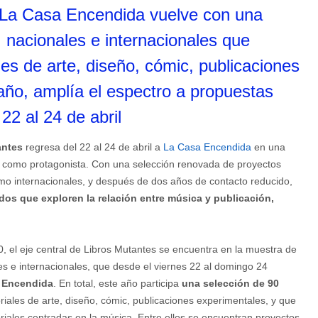
e La Casa Encendida vuelve con una
, nacionales e internacionales que
es de arte, diseño, cómic, publicaciones
año, amplía el espectro a propuestas
22 al 24 de abril
antes
regresa del 22 al 24 de abril a
La Casa Encendida
en una
ica como protagonista. Con una selección renovada de proyectos
omo internacionales, y después de dos años de contacto reducido,
idos que exploren la relación entre música y publicación,
 el eje central de Libros Mutantes se encuentra en la muestra de
es e internacionales, que desde el viernes 22 al domingo 24
a Encendida
. En total, este año participa
una selección de 90
riales de arte, diseño, cómic, publicaciones experimentales, y que
riales centradas en la música. Entre ellos se encuentran proyectos