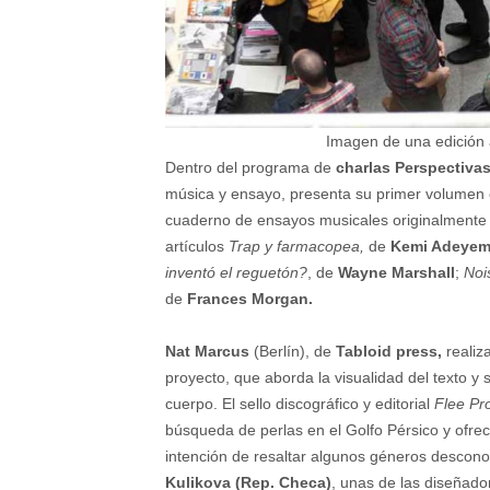
Imagen de una edición an
Dentro del programa de
charlas Perspectiva
música y ensayo, presenta su primer volumen 
cuaderno de ensayos musicales originalmente 
artículos
Trap y farmacopea,
de
Kemi Adeyem
inventó el reguetón?
, de
Wayne Marshall
;
Noi
de
Frances Morgan.
Nat Marcus
(Berlín), de
Tabloid press,
realiz
proyecto, que aborda la visualidad del texto y
cuerpo. El sello discográfico y editorial
Flee Pr
búsqueda de perlas en el Golfo Pérsico y ofrec
intención de resaltar algunos géneros descon
Kulikova (Rep. Checa)
, unas de las diseñado