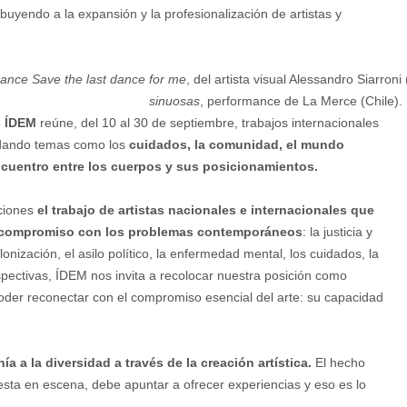
ribuyendo a la expansión y la profesionalización de artistas y
mance
Save the last dance for me
, del artista visual Alessandro Siarroni
sinuosas
, performance de La Merce (Chile).
s ÍDEM
reúne, del 10 al 30 de septiembre, trabajos internacionales
ordando temas como los
cuidados, la comunidad, el mundo
 encuentro entre los cuerpos y sus posicionamientos.
ciones
el trabajo de artistas nacionales e internacionales que
n compromiso con los problemas contemporáneos
: la justicia y
onización, el asilo político, la enfermedad mental, los cuidados, la
rspectivas, ÍDEM nos invita a recolocar nuestra posición como
oder reconectar con el compromiso esencial del arte: su capacidad
a a la diversidad a través de la creación artística.
El hecho
uesta en escena, debe apuntar a ofrecer experiencias y eso es lo