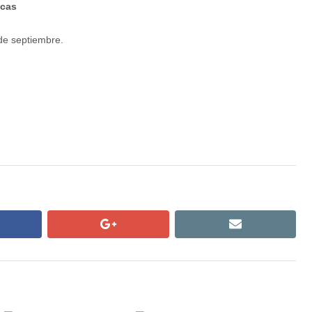
icas
de septiembre.
cebook
google+
email