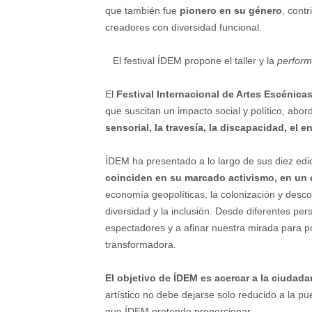
que también fue
pionero en su género
, cont
creadores con diversidad funcional.
El festival ÍDEM propone el taller y la
perfor
El
Festival Internacional de Artes Escénica
que suscitan un impacto social y político, ab
sensorial, la travesía, la discapacidad, el
ÍDEM ha presentado a lo largo de sus diez edi
coinciden en su marcado activismo, en u
economía geopolíticas, la colonización y descol
diversidad y la inclusión. Desde diferentes pe
espectadores y a afinar nuestra mirada para p
transformadora.
El objetivo de ÍDEM es acercar a la ciudadaní
artístico no debe dejarse solo reducido a la p
que ÍDEM pretende proporcionar.