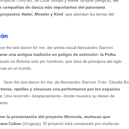
 proyecta
Third Act
, de Lotte Stoops y Mieke Struyve (Bélgica),
un
s compañías de danza más importantes del panorama
 proyectos
Vader
,
Moeder
y
Kind
, que abordan los temas del
ión
ve the last dance for me
, del artista visual Alessandro Siarroni
erar una antigua tradición en peligro de extinción: la Polka
lizado en Bolonia solo por hombres, que data de principios del siglo
onas en el mundo.
Save the last dance for me
, de Alessandro Siarroni. Foto: Claudia Bo
treras, reptiles y sinuosas
una
performance
por los espacios
o
. Una recorrido -desplazamiento- donde muestra su deseo de
iento.
mo la presentación del proyecto
Monnula, muñecas que
amara Cubas
(Uruguay). El proyecto está compuesto por muñecas