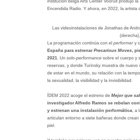
institución belga Arts Center Vooruit produjo l
Encendida Radio. Y ahora, en 2022, la artista c
Las videoinstalaciones de Jonathas de And
(derecha),
La programación continúa con el
performer
y c
España para estrenar
Precarious Moves
, p
2021
. Un
solo-performance
sobre el cuerpo y 
reservas, y donde Turinsky muestra de nuevo 
de estar en el mundo, su relación con la tempora
la sexualidad, la visibilidad y la invisibilidad.
ÍDEM 2022 acoge el estreno de
Mejor que sa
investigador Alfredo Ramos se rebelan contr
y estrenan una instalación performática
, a 
articulan entorno a siete bañeras donde crean 
piel.