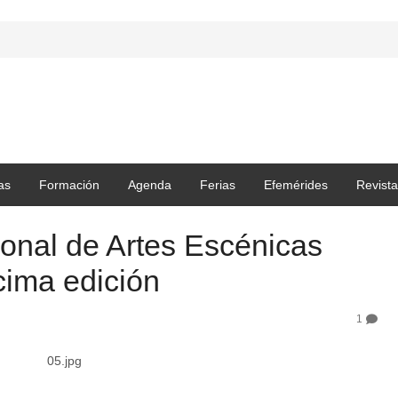
as
Formación
Agenda
Ferias
Efemérides
Revista
cional de Artes Escénicas
cima edición
1