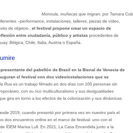
Monnula, muñecas que migran
, por Tamara Cub
iferentes –
performance
, instalaciones, talleres, piezas de vídeo,
avés de objetos-,
el festival propone crear un espacio de
lexión entre ciudadanía, público y artistas
procedentes de
y, Bélgica, Chile, Italia, Austria o España.
aumire
epresentante del pabellón de Brasil en la Bienal de Venecia de
uguran el festival con dos videoinstalaciones que se
da Rua
es un trabajo filmado en dos días con 100 personas sin
emporáneo, con su rico multiculturalismo y sus desigualdades
ue gira en torno a los efectos de la colonización y sus dinámicas.
esde 2019, cuando presentó por primera vez en nuestro país el
o dos encuentros online en el marco de festival: uno con el
a de ÍDEM Marisa Lull. En 2021, La Casa Encendida junto a la