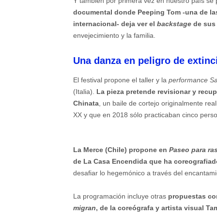
Y también por primera vez en nuestro país se
documental donde Peeping Tom -una de la
internacional- deja ver el
backstage
de sus
envejecimiento y la familia.
Una danza en peligro de extinc
El festival propone el taller y la
performance
Sa
(Italia).
La pieza pretende revisionar y recup
Chinata
, un baile de cortejo originalmente rea
XX y que en 2018 sólo practicaban cinco pers
La Merce (Chile) propone en
Paseo para ras
de La Casa Encendida que ha coreografiad
desafiar lo hegemónico a través del encantam
La programación incluye otras
propuestas co
migran
, de la coreógrafa y artista visual T