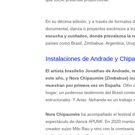
En su décima edición, y a través de formatos d
documental, danza o proyectos escénicos a tr
escucha y cuidados, donde prevalezca la ref
países como Brasil, Zimbabue, Argentina, Urugua
Instalaciones de Andrade y Chip
El artista brasileño Jonathas de Andrade,
r
este año, y Nora Chipaumire (Zimbabue) ina
muestran por primera vez en España
.
Olho 
hogar; un poderoso testimonio del Brasil cont
estructurales. Y
Arias. Nehanda
es un trabajo q
Nora Chipaumire
ha acompañado el festival d
espectáculo de danza
#PUNK
. En 2020 mantuv
creador suizo Milo Rau y otro con la comisari