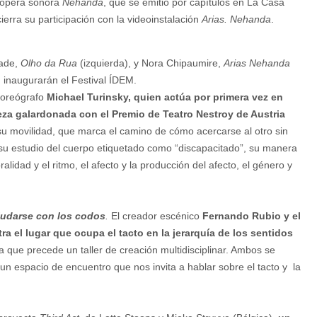
a ópera sonora
Nehanda
, que se emitió por capítulos en La Casa
ierra su participación con la videoinstalación
Arias. Nehanda
.
rade,
Olho da Rua
(izquierda), y Nora Chipaumire,
Arias Nehanda
 inaugurarán el Festival ÍDEM.
oreógrafo
Michael Turinsky, quien actúa por primera vez en
ieza galardonada con el Premio de Teatro Nestroy de Austria
su movilidad, que marca el camino de cómo acercarse al otro sin
su estudio del cuerpo etiquetado como “discapacitado”, su manera
lidad y el ritmo, el afecto y la producción del afecto, el género y
ludarse con los codos
.
El creador escénico
Fernando Rubio y el
a el lugar que ocupa el tacto en la jerarquía de los sentidos
la que precede un taller de creación multidisciplinar. Ambos se
un espacio de encuentro que nos invita a hablar sobre el tacto y la