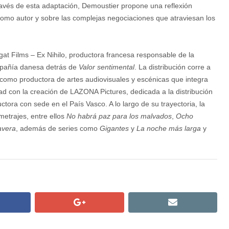
través de esta adaptación, Demoustier propone una reflexión
 como autor y sobre las complejas negociaciones que atraviesan los
gat Films – Ex Nihilo, productora francesa responsable de la
mpañía danesa detrás de
Valor sentimental
. La distribución corre a
mo productora de artes audiovisuales y escénicas que integra
dad con la creación de LAZONA Pictures, dedicada a la distribución
ora con sede en el País Vasco. A lo largo de su trayectoria, la
etrajes, entre ellos
No habrá paz para los malvados
,
Ocho
avera
, además de series como
Gigantes
y
La noche más larga
y
cebook
google+
email