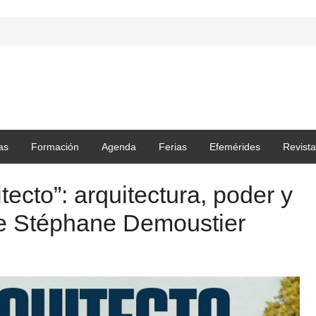
as
Formación
Agenda
Ferias
Efemérides
Revista
tecto”: arquitectura, poder y
 de Stéphane Demoustier