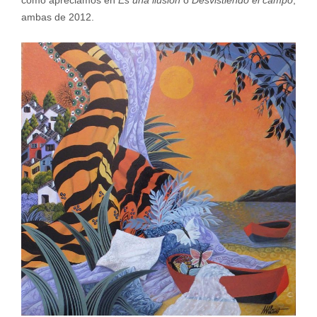
como apreciamos en
Es una ilusión
o
Desvistiendo el campo
,
ambas de 2012.