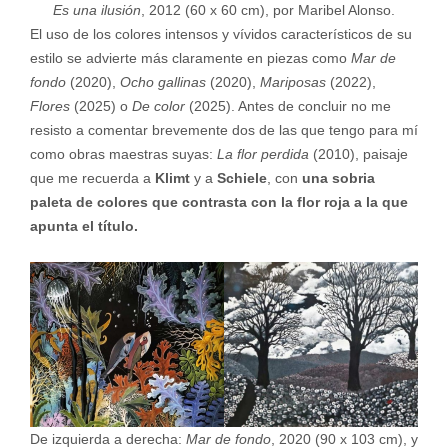
Es una ilusión
, 2012 (60 x 60 cm), por Maribel Alonso.
El uso de los colores intensos y vívidos característicos de su
estilo se advierte más claramente en piezas como
Mar de
fondo
(2020),
Ocho gallinas
(2020),
Mariposas
(2022),
Flores
(2025) o
De color
(2025). Antes de concluir no me
resisto a comentar brevemente dos de las que tengo para mí
como obras maestras suyas:
La flor perdida
(2010), paisaje
que me recuerda a
Klimt
y a
Schiele
, con
una sobria
paleta de colores que contrasta con la flor roja a la que
apunta el título.
De izquierda a derecha:
Mar de fondo
, 2020 (90 x 103 cm), y