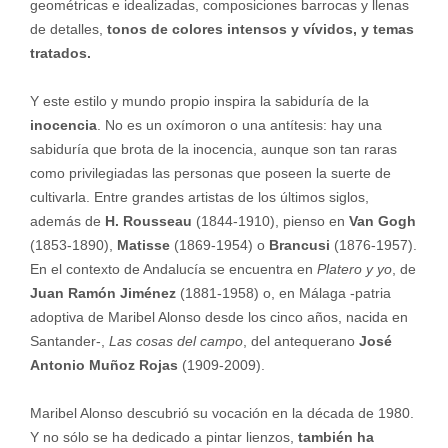
geométricas e idealizadas, composiciones barrocas y llenas
de detalles,
tonos de colores intensos y vívidos, y temas
tratados.
Y este estilo y mundo propio inspira la sabiduría de la
inocencia
. No es un oxímoron o una antítesis: hay una
sabiduría que brota de la inocencia, aunque son tan raras
como privilegiadas las personas que poseen la suerte de
cultivarla. Entre grandes artistas de los últimos siglos,
además de
H. Rousseau
(1844-1910), pienso en
Van Gogh
(1853-1890),
Matisse
(1869-1954) o
Brancusi
(1876-1957).
En el contexto de Andalucía se encuentra en
Platero y yo
, de
Juan Ramón Jiménez
(1881-1958) o, en Málaga -patria
adoptiva de Maribel Alonso desde los cinco años, nacida en
Santander-,
Las cosas del campo
, del antequerano
José
Antonio Muñoz Rojas
(1909-2009).
Maribel Alonso descubrió su vocación en la década de 1980.
Y no sólo se ha dedicado a pintar lienzos,
también ha