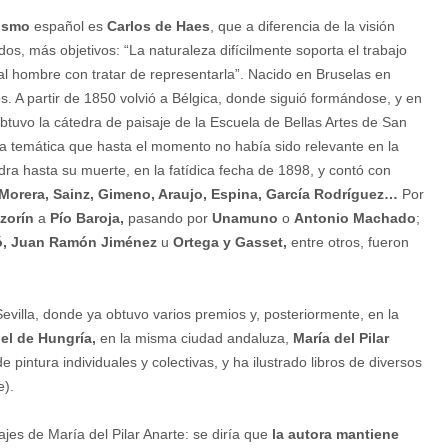
ismo
español es
Carlos de Haes
, que a diferencia de la visión
os, más objetivos: “La naturaleza difícilmente soporta el trabajo
al hombre con tratar de representarla”. Nacido en Bruselas en
s. A partir de 1850 volvió a Bélgica, donde siguió formándose, y en
uvo la cátedra de paisaje de la Escuela de Bellas Artes de San
una temática que hasta el momento no había sido relevante en la
dra hasta su muerte, en la fatídica fecha de 1898, y contó con
 Morera, Sainz, Gimeno, Araujo, Espina, García Rodríguez…
Por
zorín
a
Pío Baroja,
pasando por
Unamuno
o
Antonio Machado
;
ró, Juan Ramón Jiménez
u
Ortega y Gasset,
entre otros, fueron
villa, donde ya obtuvo varios premios y, posteriormente, en la
el de Hungría,
en la misma ciudad andaluza,
María del Pilar
intura individuales y colectivas, y ha ilustrado libros de diversos
e).
jes de María del Pilar Anarte: se diría que
la autora mantiene