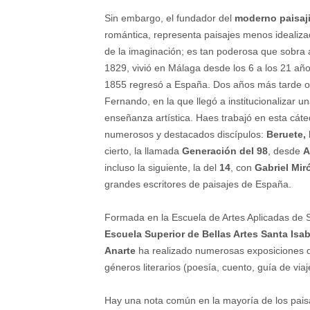
Sin embargo, el fundador del
moderno paisaj
romántica, representa paisajes menos idealizad
de la imaginación; es tan poderosa que sobra 
1829, vivió en Málaga desde los 6 a los 21 año
1855 regresó a España. Dos años más tarde obt
Fernando, en la que llegó a institucionalizar 
enseñanza artística. Haes trabajó en esta cáte
numerosos y destacados discípulos:
Beruete,
cierto, la llamada
Generación del 98
, desde
A
incluso la siguiente, la del
14
, con
Gabriel Mi
grandes escritores de paisajes de España.
Formada en la Escuela de Artes Aplicadas de Se
Escuela Superior de Bellas Artes Santa Isab
Anarte
ha realizado numerosas exposiciones de p
géneros literarios (poesía, cuento, guía de viaj
Hay una nota común en la mayoría de los paisa