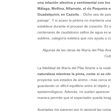
una relación afectiva y sentimental con lo
Málaga, Mollina, Alfarnate, el río Poqueira e
Guadalquivir, en Cazorla
… Dicho sea de paso,
paisaje”. Y si acaso la pintora no mantenía una
establece durante el proceso de creación. Es 
centenares de caudalosos saltos de agua es
u
sublime, categoría estética que nos ayuda a co
Algunas de las obras de María del Pilar An
Cult
La fidelidad de María del Pilar Anarte a la real
naturaleza mientras la pinta, como si se olv
proyectar sus estados de ánimo –más cerca en 
guardando un difícil equilibrio entre el objeto 
epistemológicos. Además, no suelen aparecer 
manera permite que el espectador pueda imagin
Acertadas me parecen por lo general las compo