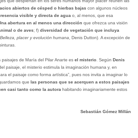
ajes que despiertan en los seres humanos mayor placer reúnen las
acios abiertos de césped o hierbas bajas
con algunos núcleos
presencia visible y directa de agua
o, al menos, que esa
Una abertura en al menos una dirección
que ofrezca una visión
animal o de aves
; f)
diversidad de vegetación que incluya
e. Belleza, placer y evolución humana
, Denis Dutton). A excepción de
 pinturas.
 paisajes de María del Pilar Anarte es
el misterio
. Según
Denis
el paisaje, el misterio estimula la imaginación humana y, en
ra el paisaje como forma artística”, pues nos invita a imaginar lo
 Aguardamos que
las personas que se acerquen a estos paisajes
cen casi tanto como la autora
habitando imaginariamente estos
Sebastián Gómez Millán