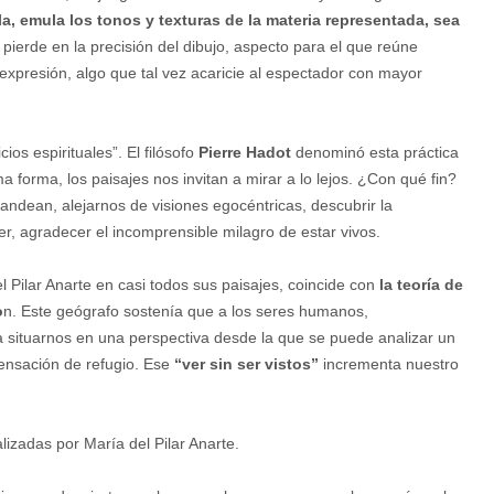
ula, emula los tonos y texturas de la materia representada, sea
pierde en la precisión del dibujo, aspecto para el que reúne
expresión, algo que tal vez acaricie al espectador con mayor
ios espirituales”. El filósofo
Pierre Hadot
denominó esta práctica
sma forma, los paisajes nos invitan a mirar a lo lejos. ¿Con qué fin?
andean, alejarnos de visiones egocéntricas, descubrir la
, agradecer el incomprensible milagro de estar vivos.
l Pilar Anarte en casi todos sus paisajes, coincide con
la teoría de
o
n. Este geógrafo sostenía que a los seres humanos,
 situarnos en una perspectiva desde la que se puede analizar un
sensación de refugio. Ese
“ver sin ser vistos”
incrementa nuestro
lizadas por María del Pilar Anarte.