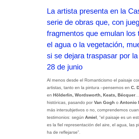
La artista presenta en la Ca
serie de obras que, con jue
fragmentos que emulan los to
el agua o la vegetación, mue
si se dejara traspasar por la
28 de junio
Al menos desde el Romanticismo el paisaje com
artistas, tanto en la pintura –pensemos en
C. D
en
Hölderlin, Wordsworth, Keats, Bécquer
…
históricas, pasando por
Van Gogh
o
Antonio
más intersubjetivos o no, comprendemos cua
testimonios: según
Amiel
, “el paisaje es un es
es la fiel representación del aire, el agua, las
ha de reflejarse”.