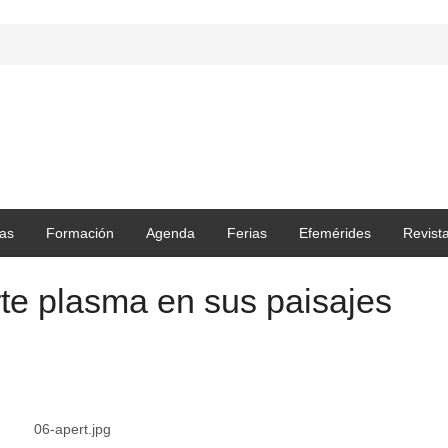
as
Formación
Agenda
Ferias
Efemérides
Revist
rte plasma en sus paisajes