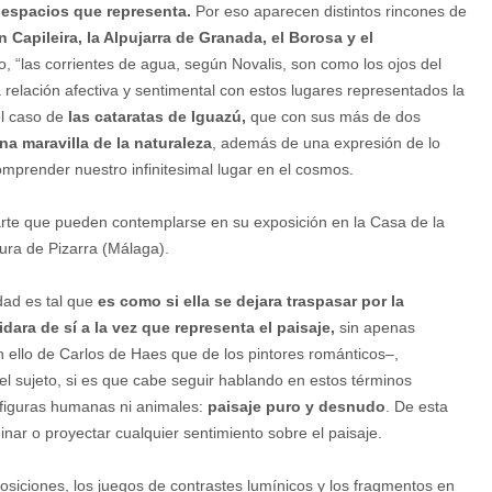
s espacios que representa.
Por eso aparecen distintos rincones de
n Capileira, la Alpujarra de Granada, el Borosa y el
 “las corrientes de agua, según Novalis, son como los ojos del
 relación afectiva y sentimental con estos lugares representados la
el caso de
las cataratas de Iguazú,
que con sus más de dos
na maravilla de la naturaleza
, además de una expresión de lo
mprender nuestro infinitesimal lugar en el cosmos.
arte que pueden contemplarse en su exposición en la Casa de la
ura de Pizarra (Málaga).
idad es tal que
es como si ella se dejara traspasar por la
idara de sí a la vez que representa el paisaje,
sin apenas
ello de Carlos de Haes que de los pintores románticos–,
y el sujeto, si es que cabe seguir hablando en estos términos
figuras humanas ni animales:
paisaje puro y desnudo
. De esta
ar o proyectar cualquier sentimiento sobre el paisaje.
siciones, los juegos de contrastes lumínicos y los fragmentos en