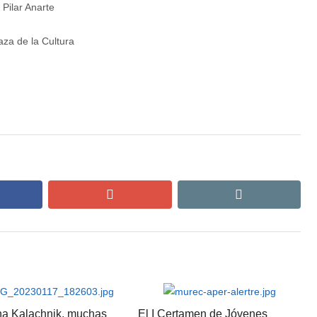
 Pilar Anarte
aza de la Cultura
cebook
google+
email
na Kalachnik, muchas
El I Certamen de Jóvenes