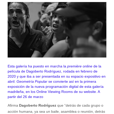
Esta galería ha puesto en marcha la
première online
de la
película de Dagoberto Rodríguez, rodada en febrero de
2020 y que iba a ser presentada en su espacio expositivo en
abril.
Geometría Popular
se convierte así en la primera
exposición de la nueva programación digital de esta galería
madrileña, en los Online Viewing Rooms de su website. A
partir del 26 de marzo
Afirma
Dagoberto Rodríguez
que “detrás de cada grupo o
acción humana, ya sea un baile, asamblea o reunión, detrás