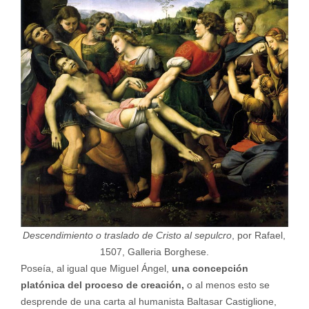
Descendimiento o traslado de Cristo al sepulcro
, por Rafael,
1507, Galleria Borghese.
Poseía, al igual que Miguel Ángel,
una concepción
platónica del proceso de creación,
o al menos esto se
desprende de una carta al humanista Baltasar Castiglione,