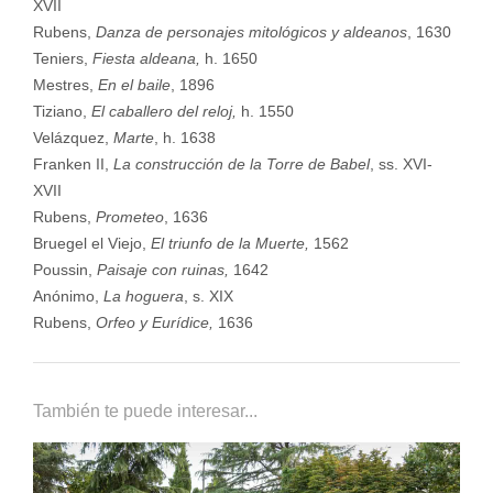
XVII
Rubens,
Danza de personajes mitológicos y aldeanos
, 1630
Teniers,
Fiesta aldeana,
h. 1650
Mestres,
En el baile
, 1896
Tiziano,
El caballero del reloj,
h. 1550
Velázquez,
Marte
, h. 1638
Franken II,
La construcción de la Torre de Babel
, ss. XVI-
XVII
Rubens,
Prometeo
, 1636
Bruegel el Viejo,
El triunfo de la Muerte,
1562
Poussin,
Paisaje con ruinas,
1642
Anónimo,
La hoguera
, s. XIX
Rubens,
Orfeo y Eurídice,
1636
También te puede interesar...