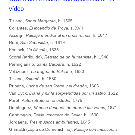
vídeo
Tiziano,
Santa Margarita
, h. 1565
Collantes,
El incendio de Troya
, s. XVII
Asselijn,
Paisaje meridional en unas ruinas,
h. 1647
Reni,
San Sebastián
, h. 1619
Koninck,
Un filósofo
, 1635
Scorel (atribuido),
Retrato de un humanista
, h. 1540
Parmigianino,
Santa Bárbara
, h. 1522
Velázquez,
La fragua de Vulcano
, 1630
Tiziano,
Salomé
, h. 1550
Rubens,
Lucha de san Jorge y el dragón
, 1606
Van Dyck,
Diana y ninfa sorprendidas por un sátiro,
1622
Paret,
Autorretrato en el estudio
, 1775
Domínguez,
Séneca después de abrirse las venas
, 1871
Caravaggio,
David vencedor de Goliat,
h. 1600
Jordaens,
Tres músicos ambulantes,
1645
Grimaldi (copia de Domenichino),
Paisaje con músicos,
s.