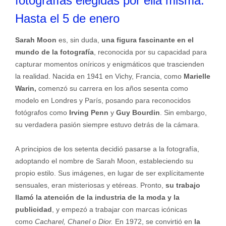
fotografías elegidas por ella misma.
Hasta el 5 de enero
Sarah Moon
es, sin duda,
una figura fascinante en el
mundo de la fotografía
, reconocida por su capacidad para
capturar momentos oníricos y enigmáticos que trascienden
la realidad. Nacida en 1941 en Vichy, Francia, como
Marielle
Warin,
comenzó su carrera en los años sesenta como
modelo en Londres y París, posando para reconocidos
fotógrafos como
Irving Penn
y
Guy Bourdin
. Sin embargo,
su verdadera pasión siempre estuvo detrás de la cámara.
A principios de los setenta decidió pasarse a la fotografía,
adoptando el nombre de Sarah Moon, estableciendo su
propio estilo. Sus imágenes, en lugar de ser explícitamente
sensuales, eran misteriosas y etéreas. Pronto,
su trabajo
llamó la atención de la industria de la moda y la
publicidad
, y empezó a trabajar con marcas icónicas
como
Cacharel, Chanel o Dior.
En 1972, se convirtió en
la