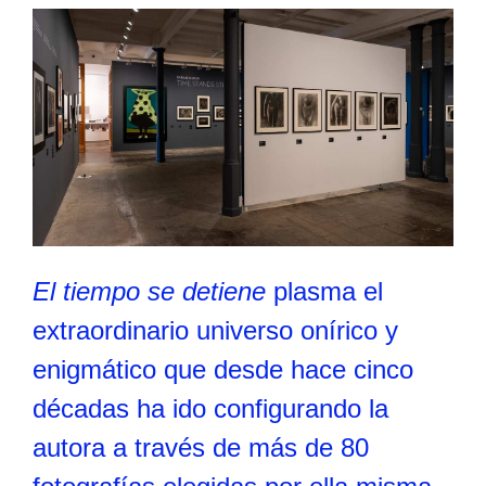
El tiempo se detiene
plasma el
extraordinario universo onírico y
enigmático que desde hace cinco
décadas ha ido configurando la
autora a través de más de 80