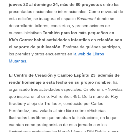
jueves 22 al domingo 24, más de 80 proyectos
entre los
presentados nacionales e internacionales. Como novedad de
esta edición, se inaugura el espacio
Basament
donde se
desarrollarán talleres, conciertos, y presentaciones de
nuevas iniciativas.
También para los más pequeños en
Kids Corner
habrá actividades infantiles en relación con
el soporte de publicación.
Entérate de quiénes participan,
los premios y otros encuentros en
la web de Libros
Mutantes.
El Centro de Creación y Cambio Espíritu 23, además de
rendir homenaje a esta fecha en su propio nombre,
ha
organizado tres actividades especiales: Cineforum, «Novelas
que inspiraron al cine. Fahrenheit 451: De la mano de Ray
Bradbury al ojo de Truffaut», conducido por Carlos
Fernández; una velada al aire libre sobre «Historias
Ilustradas:Los libros que amaban la ilustración», en la que
cuentan como protagonistas de esta jornada con los
ilustradores profesionales Mercè López y Riki Rubio, y
por