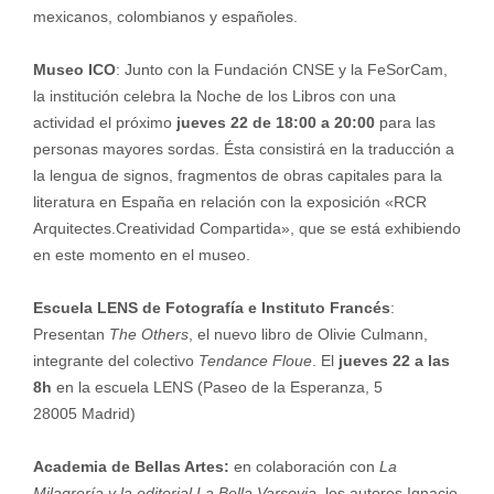
mexicanos, colombianos y españoles.
Museo ICO
: Junto con la Fundación CNSE y la FeSorCam,
la institución celebra la Noche de los Libros con una
actividad el próximo
jueves 22 de 18:00 a 20:00
para las
personas mayores sordas. Ésta consistirá en la traducción a
la lengua de signos, fragmentos de obras capitales para la
literatura en España en relación con la exposición «RCR
Arquitectes.Creatividad Compartida», que se está exhibiendo
en este momento en el museo.
Escuela LENS de Fotografía e Instituto Francés
:
Presentan
The Others
, el nuevo libro de Olivie Culmann,
integrante del colectivo
Tendance Floue
. El
jueves 22 a las
8h
en la escuela LENS (Paseo de la Esperanza, 5
28005 Madrid)
Academia de Bellas Artes:
en colaboración con
La
Milagrería y la editorial La Bella Varsovia,
los autores Ignacio