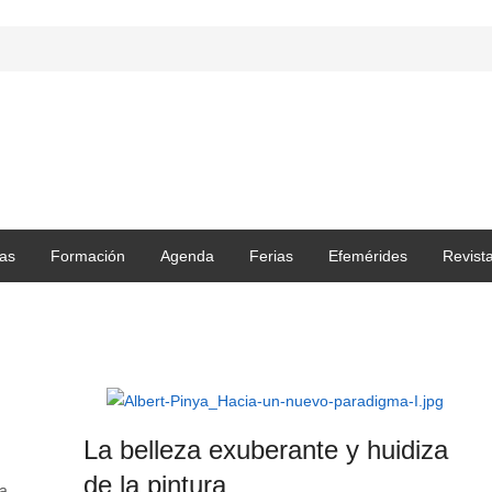
as
Formación
Agenda
Ferias
Efemérides
Revist
La belleza exuberante y huidiza
de la pintura
la