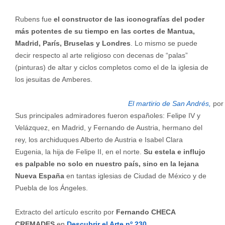
Rubens fue
el constructor de las iconografías del poder
más potentes de su tiempo en las cortes de Mantua,
Madrid, París, Bruselas y Londres
. Lo mismo se puede
decir respecto al arte religioso con decenas de “palas”
(pinturas) de altar y ciclos completos como el de la iglesia de
los jesuitas de Amberes.
El martirio de San Andrés,
por
Sus principales admiradores fueron españoles: Felipe IV y
Velázquez, en Madrid, y Fernando de Austria, hermano del
rey, los archiduques Alberto de Austria e Isabel Clara
Eugenia, la hija de Felipe II, en el norte.
Su estela e influjo
es palpable no solo en nuestro país, sino en la lejana
Nueva España
en tantas iglesias de Ciudad de México y de
Puebla de los Ángeles.
Extracto del artículo escrito por
Fernando CHECA
CREMADES
en
Descubrir el Arte nº 23
0
.