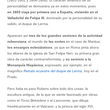
(1601-1602 y 1606-1608). El carácter dinámico de su
personalidad se demuestra ya en estos momentos, pues
en 1603 viaja por primera vez a España, viviendo en el
Valladolid de Felipe III
, dominado por la personalidad de su
valido, el duque de Lerma.
Aparecen así
tres de los grandes vectores de la actividad
rubensiana
: el mundo de
las cortes
en el caso de Mantua;
los encargos eclesiásticos
, ya que en Roma pinta ahora
los altares de la iglesia de San Felipe Neri, su primera gran
obra de carácter contrarreformista, y
su servicio a la
Monarquía Hispánica
, expresado, por ejemplo, en el
magnífico
Retrato ecuestre del duque de Lerma
, hoy en el
Prado.
Pero Italia es para Rubens sobre todo dos cosas: la
escultura antigua, de la que se siente fascinado por obras
como el
Torso Belvedere
o el
Laocoonte
, que dibuja
frenéticamente en el Vaticano, y la pintura del siglo XVI,